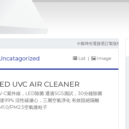
※馥珅光電接受訂製規格生產，請撥04-23
Uncatagorized
List
|
Image
ED UVC AIR CLEANER
V-C紫外線，LED除菌 通過SGS測試，30分鐘除菌
達99% 活性碳濾心，三層空氣淨化 有效阻絕隔離
M1.0/PM2.5空氣微粒子