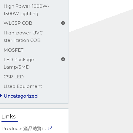
High Power 1000W-
1500W Lighting
WLCSP COB
High-power UVC
sterilization COB
MOSFET
LED Package-
Lamp/SMD
CSP LED
Used Equipment
Uncatagorized
Links
Products(產品總覽)：