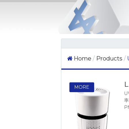
Home
Products
L
U
率
P