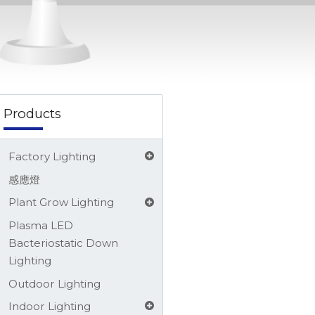
58-3333 將有專人為您服務，謝謝。馥珅是業界原創免封裝LED (WLCSP LED)、覆晶LED
Products
Factory Lighting
感應燈
Plant Grow Lighting
Plasma LED
Bacteriostatic Down
Lighting
Outdoor Lighting
Indoor Lighting